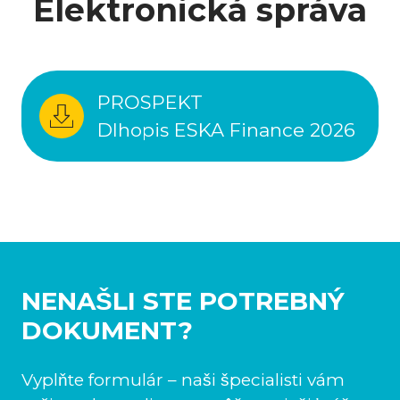
Elektronická správa
PROSPEKT
Dlhopis ESKA Finance
2026
NENAŠLI STE POTREBNÝ
DOKUMENT?
Vyplňte formulár – naši špecialisti vám