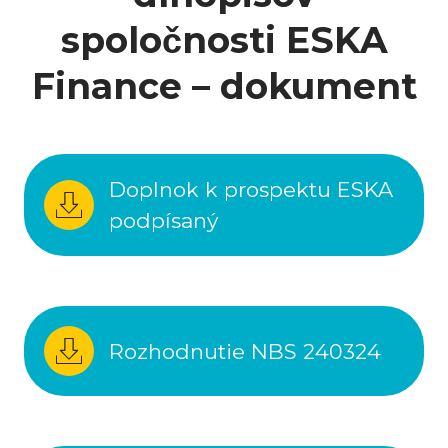
spoločnosti ESKA
Finance – dokument
Doplnok k prospektu ESKA
podpísaný
Rozhodnutie NBS 240324