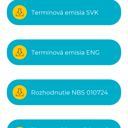
Termínová emisia SVK
Termínová emisia ENG
Rozhodnutie NBS 010724